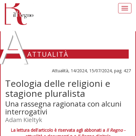
Toggl
navig
A
ATTUALITÀ
Attualità, 14/2024, 15/07/2024, pag. 427
Teologia delle religioni e
stagione pluralista
Una rassegna ragionata con alcuni
interrogativi
Adam Kieltyk
La lettura dell'articolo è riservata agli abbonati a
Il Regno -