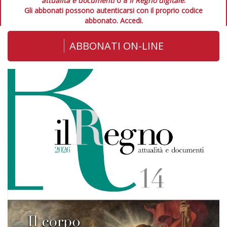
attualità e documenti
o a
Il Regno digitale
.
Gli abbonati possono autenticarsi con il proprio codice
abbonato.
Accedi.
ABBONATI ON-LINE