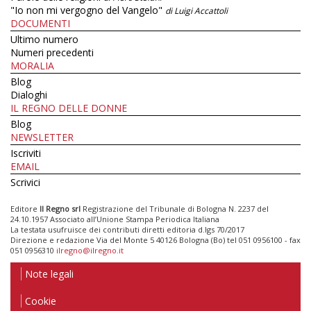
"Io non mi vergogno del Vangelo"
di Luigi Accattoli
DOCUMENTI
Ultimo numero
Numeri precedenti
MORALIA
Blog
Dialoghi
IL REGNO DELLE DONNE
Blog
NEWSLETTER
Iscriviti
EMAIL
Scrivici
Editore
Il Regno srl
Registrazione del Tribunale di Bologna N. 2237 del
24.10.1957 Associato all’Unione Stampa Periodica Italiana
La testata usufruisce dei contributi diretti editoria d.lgs 70/2017
Direzione e redazione Via del Monte 5 40126 Bologna (Bo) tel 051 0956100 - fax
051 0956310
ilregno@ilregno.it
Note legali
Cookie