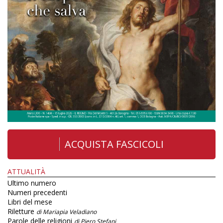
ACQUISTA FASCICOLI
ATTUALITÀ
Ultimo numero
Numeri precedenti
Libri del mese
Riletture
di Mariapia Veladiano
Parole delle religioni
di Piero Stefani