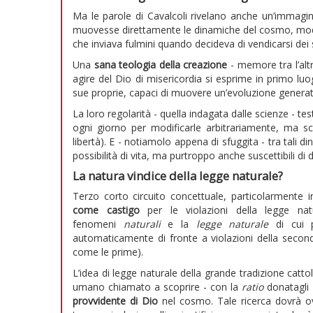
Ma le parole di Cavalcoli rivelano anche un’immagin
muovesse direttamente le dinamiche del cosmo, modif
che inviava fulmini quando decideva di vendicarsi dei 
Una
sana teologia della creazione
- memore tra l’alt
agire del Dio di misericordia si esprime in primo l
sue proprie, capaci di muovere un’evoluzione generatri
La loro regolarità - quella indagata dalle scienze - te
ogni giorno per modificarle arbitrariamente, ma sc
libertà). E - notiamolo appena di sfuggita - tra tali 
possibilità di vita, ma purtroppo anche suscettibili di 
La natura vindice della legge naturale?
Terzo corto circuito concettuale, particolarmente in
come castigo
per le violazioni della legge na
fenomeni
naturali
e la
legge naturale
di cui 
automaticamente di fronte a violazioni della seco
come le prime).
L’idea di legge naturale della grande tradizione catt
umano chiamato a scoprire - con la
ratio
donatagli 
provvidente di Dio
nel cosmo. Tale ricerca dovrà ov