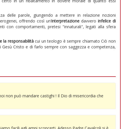
rrà certo in un ribaltamento in dovere morale di quanto essi
anza delle parole, giungendo a mettere in relazione nozioni
erogenei, offrendo così un’
interpretazione
davvero
infelice di
ti con comportamenti, pretesi "innaturali", legati alla sfera
e la responsabilità
cui un teologo è sempre chiamato Ciò non
 di Gesù Cristo e di farlo sempre con saggezza e competenza,
noi non può mandare castighi ! Il Dio di misericordia che
amo facili agli ampi sconcerti. Adesso Padre Cavalcoli si è