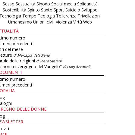
Sesso
Sessualità
Sinodo
Social media
Solidarietà
Sostenibilità
Spirito Santo
Sport
Suicidio
Sviluppo
Tecnologia
Tempo
Teologia
Tolleranza
Trivellazioni
Umanesimo
Unioni civili
Violenza
Virtù
Web
TTUALITÀ
ltimo numero
umeri precedenti
bri del mese
letture
di Mariapia Veladiano
role delle religioni
di Piero Stefani
o non mi vergogno del Vangelo"
di Luigi Accattoli
OCUMENTI
ltimo numero
umeri precedenti
ORALIA
log
aloghi
L REGNO DELLE DONNE
log
EWSLETTER
criviti
MAIL