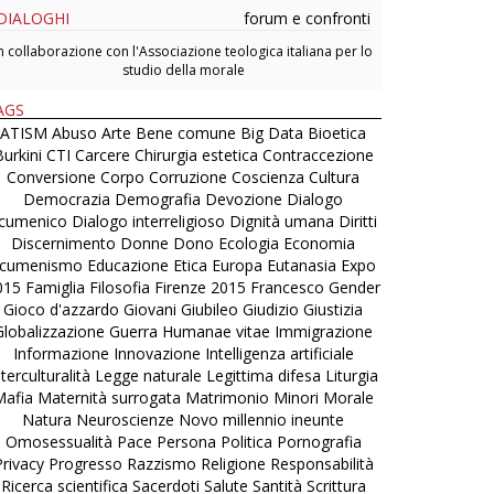
DIALOGHI
forum e confronti
n collaborazione con l'Associazione teologica italiana per lo
studio della morale
AGS
ATISM
Abuso
Arte
Bene comune
Big Data
Bioetica
urkini
CTI
Carcere
Chirurgia estetica
Contraccezione
Conversione
Corpo
Corruzione
Coscienza
Cultura
Democrazia
Demografia
Devozione
Dialogo
cumenico
Dialogo interreligioso
Dignità umana
Diritti
Discernimento
Donne
Dono
Ecologia
Economia
cumenismo
Educazione
Etica
Europa
Eutanasia
Expo
015
Famiglia
Filosofia
Firenze 2015
Francesco
Gender
Gioco d'azzardo
Giovani
Giubileo
Giudizio
Giustizia
Globalizzazione
Guerra
Humanae vitae
Immigrazione
Informazione
Innovazione
Intelligenza artificiale
nterculturalità
Legge naturale
Legittima difesa
Liturgia
Mafia
Maternità surrogata
Matrimonio
Minori
Morale
Natura
Neuroscienze
Novo millennio ineunte
Omosessualità
Pace
Persona
Politica
Pornografia
Privacy
Progresso
Razzismo
Religione
Responsabilità
Ricerca scientifica
Sacerdoti
Salute
Santità
Scrittura