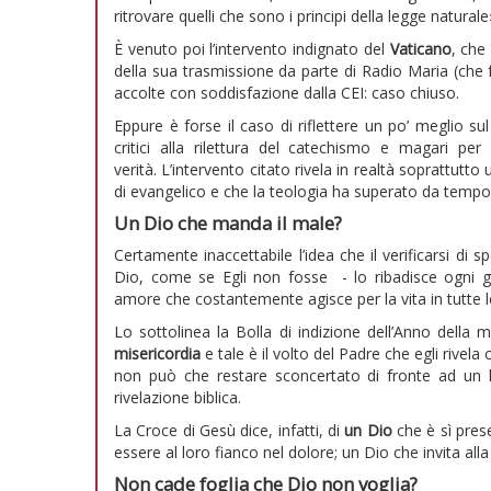
ritrovare quelli che sono i principi della legge naturale»
È venuto poi l’intervento indignato del
Vaticano
, che
della sua trasmissione da parte di Radio Maria (che f
accolte con soddisfazione dalla CEI: caso chiuso.
Eppure è forse il caso di riflettere un po’ meglio su
critici alla rilettura del catechismo e magari per 
verità. L’intervento citato rivela in realtà soprattut
di evangelico e che la teologia ha superato da tempo
Un Dio che manda il male?
Certamente inaccettabile l’idea che il verificarsi di 
Dio, come se Egli non fosse - lo ribadisce ogni 
amore che costantemente agisce per la vita in tutte l
Lo sottolinea la Bolla di indizione dell’Anno della m
misericordia
e tale è il volto del Padre che egli rivela 
non può che restare sconcertato di fronte ad un li
rivelazione biblica.
La Croce di Gesù dice, infatti, di
un Dio
che è sì pres
essere al loro fianco nel dolore; un Dio che invita all
Non cade foglia che Dio non voglia?