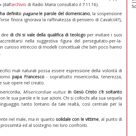
 (dall’
archivio
di Radio Maria consultato il 7.11.16).
Sc
ha definito
pagane
le parole del domenicano
, la sospensione
orse finora ignorava la raffinatezza di pensiero di Cavalcoli?),
l dire
di chi si vale della qualifica di teologo
per invitare i suoi
accreditarsi nella suggestiva figura del perseguitato-per-la-
to un curioso intreccio di modelli concettuali che ben poco hanno
.
specifici mali naturali possa essere espressione della volontà di
giorno
papa Francesco
- soprattutto misericordia, tenerezza,
e sue opere nel creato.
isericordia,
Misericordiae vultus
:
in Gesù Cristo c’è soltanto
con le sua parole e le sue azioni. Chi si collochi alla sua sequela
nguaggio tanto lontano da tale realtà, così centrale per la
ente nel male, ma in quanto
solidale con le vittime
, al punto di
a prossimità ed al sostegno nei loro confronti.