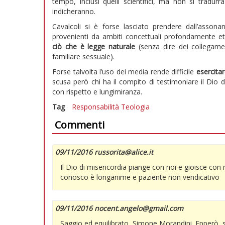
tempo, inclusi quelli scientifici, ma non si tradu
indicheranno.
Cavalcoli si è forse lasciato prendere dall’asson
provenienti da ambiti concettuali profondamente et
ciò che è legge naturale
(senza dire dei collegamen
familiare sessuale).
Forse talvolta l’uso dei media rende difficile
esercitar
scusa però chi ha il compito di testimoniare il Dio
con rispetto e lungimiranza.
Tag
Responsabilità
Teologia
Commenti
09/11/2016 russorita@alice.it
Il Dio di misericordia piange con noi e gioisce con 
conosco è longanime e paziente non vendicativo
09/11/2016 nocent.angelo@gmail.com
Saggio ed equilibrato, Simone Morandini. Epperò, si