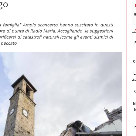
go
I
 famiglia? Ampio sconcerto hanno suscitato in questi
T
utore di punta di Radio Maria. Accogliendo le suggestioni
erificarsi di
catastrofi naturali
(come gli eventi sismici di
B
l peccato
.
e
E
2
I