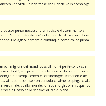
 ancora una virtù. Se non fosse che Babele va in scena ogni
ò a questo punto necessario un radicale discernimento di
isione "soprannaturalistica" della fede. Né il male né il bene
econda. Dio agisce sempre e comunque come causa prima
ema: il migliore dei mondi possibili non è perfetto. La sua
hezza e libertà, ma possono anche essere dolore per molte
un orologiaio o semplicemente l'ordine/logos immanente del
a, ai nostri occhi, se non consolarci, almeno spingerci alla
 il vero male, quello morale, lo facciano gli uomini , quando
Temo sia il caso dello speaker di Radio Maria