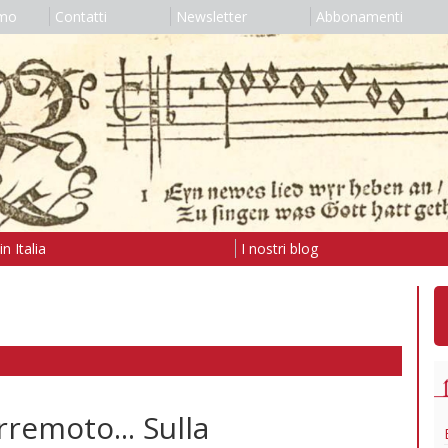
amo
Contatti
Newsletter
Abbonamenti
n Italia
I nostri blog
rremoto... Sulla