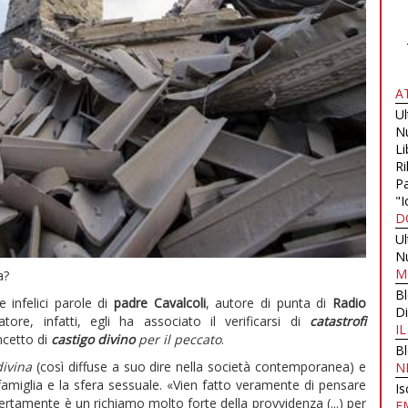
A
U
N
Li
Ri
Pa
"I
D
U
N
M
a?
B
 infelici parole di
padre Cavalcoli
, autore di punta di
Radio
Di
ore, infatti, egli ha associato il verificarsi di
catastrofi
I
ncetto di
castigo divino
per il peccato
.
B
divina
(così diffuse a suo dire nella società contemporanea) e
N
amiglia e la sfera sessuale. «Vien fatto veramente di pensare
Is
rtamente è un richiamo molto forte della provvidenza (...) per
E