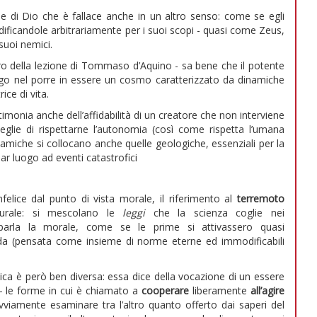
e di Dio che è fallace anche in un altro senso: come se egli
icandole arbitrariamente per i suoi scopi - quasi come Zeus,
suoi nemici.
ro della lezione di Tommaso d’Aquino - sa bene che il potente
uogo nel porre in essere un cosmo caratterizzato da dinamiche
ce di vita.
stimonia anche dell’affidabilità di un creatore che non interviene
eglie di rispettarne l’autonomia (così come rispetta l’umana
dinamiche si collocano anche quelle geologiche, essenziali per la
dar luogo ad eventi catastrofici
felice dal punto di vista morale, il riferimento al
terremoto
turale: si mescolano le
leggi
che la scienza coglie nei
parla la morale, come se le prime si attivassero quasi
nda (pensata come insieme di norme eterne ed immodificabili
olica è però ben diversa: essa dice della vocazione di un essere
- le forme in cui è chiamato a
cooperare
liberamente
all’agire
viamente esaminare tra l’altro quanto offerto dai saperi del