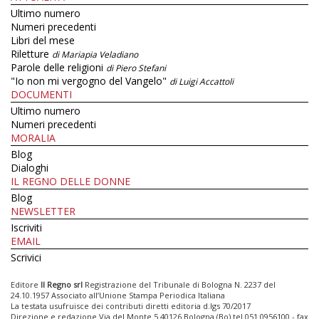
Ultimo numero
Numeri precedenti
Libri del mese
Riletture
di Mariapia Veladiano
Parole delle religioni
di Piero Stefani
"Io non mi vergogno del Vangelo"
di Luigi Accattoli
DOCUMENTI
Ultimo numero
Numeri precedenti
MORALIA
Blog
Dialoghi
IL REGNO DELLE DONNE
Blog
NEWSLETTER
Iscriviti
EMAIL
Scrivici
Editore
Il Regno srl
Registrazione del Tribunale di Bologna N. 2237 del
24.10.1957 Associato all’Unione Stampa Periodica Italiana
La testata usufruisce dei contributi diretti editoria d.lgs 70/2017
Direzione e redazione Via del Monte 5 40126 Bologna (Bo) tel 051 0956100 - fax