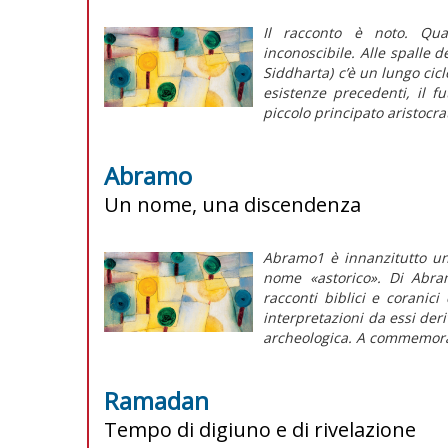
Il racconto è noto. Qu
inconoscibile. Alle spalle d
Siddharta) c’è un lungo cicl
esistenze precedenti, il f
piccolo principato aristocrat
Abramo
Un nome, una discendenza
Abramo1 è innanzitutto un
nome «astorico». Di Abr
racconti biblici e coranic
interpretazioni da essi der
archeologica. A commemorar
Ramadan
Tempo di digiuno e di rivelazione