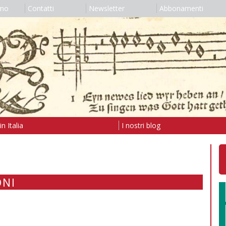
amo
Contatti
Newsletter
Abbonamenti
n Italia
I nostri blog
ONI