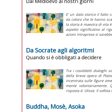
Dal Medioevo ai nostri giorni
E' un dato storico il fatto 
da coloro che le hanno sca
la storia è maestra di vita 
aspetto significativo al ri
azioni intraprese si sarebbe
Da Socrate agli algoritmi
Quando si è obbligati a decidere
Tra i cosiddetti dialoghi s
della breve opera di Plat
incentrata sulle figure omer
mente volontariamente. Q
risposta è: Ulisse. Il sofista 
Buddha, Mosè, Asoka