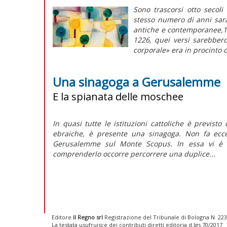
Sono trascorsi otto secoli
stesso numero di anni sarà
antiche e contemporanee,1 
1226, quei versi sarebbero
corporale» era in procinto di
Una sinagoga a Gerusalemme
E la spianata delle moschee
In quasi tutte le istituzioni cattoliche è previst
ebraiche, è presente una sinagoga. Non fa eccez
Gerusalemme sul Monte Scopus. In essa vi è 
comprenderlo occorre percorrere una duplice...
Editore
Il Regno srl
Registrazione del Tribunale di Bologna N. 2237
La testata usufruisce dei contributi diretti editoria d.lgs 70/2017