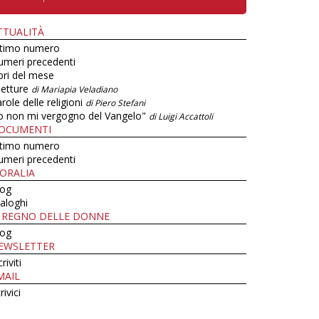
TTUALITÀ
ltimo numero
umeri precedenti
bri del mese
letture
di Mariapia Veladiano
role delle religioni
di Piero Stefani
o non mi vergogno del Vangelo"
di Luigi Accattoli
OCUMENTI
ltimo numero
umeri precedenti
ORALIA
log
aloghi
L REGNO DELLE DONNE
log
EWSLETTER
criviti
MAIL
rivici