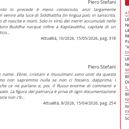
Piero Stefani
anto lo precede è meno conosciuto, anzi largamente
A
el venire alla luce di Siddhattha (in lingua pali; in sanscrito,
U
o di nascite e morti. Solo in virtù dei meriti accumulati nelle
N
uturo Buddha nacque infine a Kapilavatthu, capitale di un
Li
ico...
Ri
Attualità, 10/2026, 15/05/2026, pag. 318
Pa
"I
D
U
N
Piero Stefani
M
 nome. Ebrei, cristiani e musulmani sono uniti da questo
B
amo non sapremmo nulla se non ci fossero, dapprima, i
Di
i che ce ne parlano e, poi, il flusso enorme di commenti e
I
ivato. La figura del patriarca è priva di ogni documentazione
B
la non c’è...
N
Attualità, 8/2026, 15/04/2026, pag. 254
Is
E
Sc