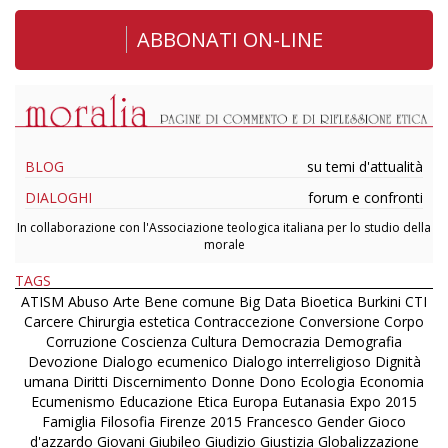
ABBONATI ON-LINE
BLOG
su temi d'attualità
DIALOGHI
forum e confronti
In collaborazione con l'Associazione teologica italiana per lo studio della
morale
TAGS
ATISM
Abuso
Arte
Bene comune
Big Data
Bioetica
Burkini
CTI
Carcere
Chirurgia estetica
Contraccezione
Conversione
Corpo
Corruzione
Coscienza
Cultura
Democrazia
Demografia
Devozione
Dialogo ecumenico
Dialogo interreligioso
Dignità
umana
Diritti
Discernimento
Donne
Dono
Ecologia
Economia
Ecumenismo
Educazione
Etica
Europa
Eutanasia
Expo 2015
Famiglia
Filosofia
Firenze 2015
Francesco
Gender
Gioco
d'azzardo
Giovani
Giubileo
Giudizio
Giustizia
Globalizzazione