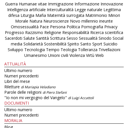
Guerra
Humanae vitae
Immigrazione
Informazione
Innovazione
Intelligenza artificiale
Interculturalità
Legge naturale
Legittima
difesa
Liturgia
Mafia
Maternità surrogata
Matrimonio
Minori
Morale
Natura
Neuroscienze
Novo millennio ineunte
Omosessualità
Pace
Persona
Politica
Pornografia
Privacy
Progresso
Razzismo
Religione
Responsabilità
Ricerca scientifica
Sacerdoti
Salute
Santità
Scrittura
Sesso
Sessualità
Sinodo
Social
media
Solidarietà
Sostenibilità
Spirito Santo
Sport
Suicidio
Sviluppo
Tecnologia
Tempo
Teologia
Tolleranza
Trivellazioni
Umanesimo
Unioni civili
Violenza
Virtù
Web
ATTUALITÀ
Ultimo numero
Numeri precedenti
Libri del mese
Riletture
di Mariapia Veladiano
Parole delle religioni
di Piero Stefani
"Io non mi vergogno del Vangelo"
di Luigi Accattoli
DOCUMENTI
Ultimo numero
Numeri precedenti
MORALIA
Blog