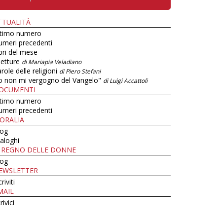
TTUALITÀ
ltimo numero
umeri precedenti
bri del mese
letture
di Mariapia Veladiano
role delle religioni
di Piero Stefani
o non mi vergogno del Vangelo"
di Luigi Accattoli
OCUMENTI
ltimo numero
umeri precedenti
ORALIA
log
aloghi
L REGNO DELLE DONNE
log
EWSLETTER
criviti
MAIL
rivici