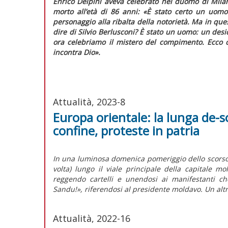
Enrico Delpini aveva celebrato nel duomo di Mila
morto all’età di 86 anni:
«È stato certo un uomo 
personaggio alla ribalta della notorietà. Ma in q
dire di Silvio Berlusconi? È stato un uomo: un desid
ora celebriamo il mistero del compimento. Ecco 
incontra Dio».
Attualità, 2023-8
Europa orientale: la lunga de-s
confine, proteste in patria
In una luminosa domenica pomeriggio dello scorso 
volta) lungo il viale principale della capitale mo
reggendo cartelli e unendosi ai manifestanti c
Sandu!», riferendosi al presidente moldavo. Un altro
Attualità, 2022-16