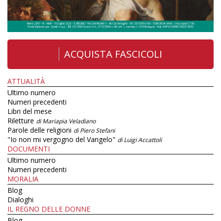
ACQUISTA FASCICOLI
ATTUALITÀ
Ultimo numero
Numeri precedenti
Libri del mese
Riletture
di Mariapia Veladiano
Parole delle religioni
di Piero Stefani
"Io non mi vergogno del Vangelo"
di Luigi Accattoli
DOCUMENTI
Ultimo numero
Numeri precedenti
MORALIA
Blog
Dialoghi
IL REGNO DELLE DONNE
Blog