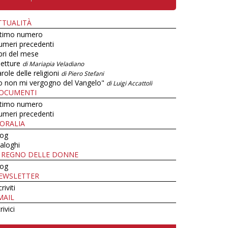
TTUALITÀ
ltimo numero
umeri precedenti
bri del mese
letture
di Mariapia Veladiano
role delle religioni
di Piero Stefani
o non mi vergogno del Vangelo"
di Luigi Accattoli
OCUMENTI
ltimo numero
umeri precedenti
ORALIA
log
aloghi
L REGNO DELLE DONNE
log
EWSLETTER
criviti
MAIL
rivici