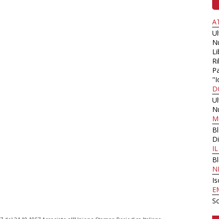
A
U
N
Li
Ri
Pa
"I
D
U
N
M
B
Di
I
B
N
Is
E
Sc