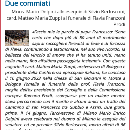
Due commiati
Mons. Mario Delpini alle esequie di Silvio Berlusconi;
card. Matteo Maria Zuppi al funerale di Flavia Franzoni
Prodi
«Faccio mie le parole di papa Francesco: “Sono
certo che dopo più di 50 anni di matrimonio
saprai raccogliere l’eredità di fede e di fortezza
di Flavia, continuando a testimoniare, nel suo vivo ricordo, la
bellezza del vincolo di amore che vi ha tenuto uniti, mano
nella mano, fino all’ultima passeggiata insieme”»
. Con questo
augurio il card. Matteo Maria Zuppi, arcivescovo di Bologna e
presidente della Conferenza episcopale italiana, ha concluso
il 16 giugno 2023 nella chiesa di San Giovanni in Monte a
Bologna l’omelia al funerale della prof. Flavia Franzoni,
moglie dell’ex presidente del Consiglio e della Commissione
europea Romano Prodi, scomparsa per un malore mentre
stava percorrendo con il marito e alcuni amici un tratto del
Cammino di san Francesco tra Gubbio e Assisi. Due giorni
prima, il 14 giugno, l’arcivescovo di Milano Mario Enrico
Delpini aveva celebrato nel duomo di Milano le esequie del
senatore ed ex
premier
Silvio Berlusconi, morto all’età di 86