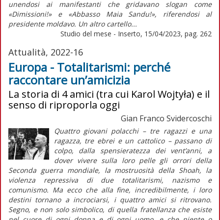
unendosi ai manifestanti che gridavano slogan come
«Dimissioni!» e «Abbasso Maia Sandu!», riferendosi al
presidente moldavo. Un altro cartello...
Studio del mese - Inserto, 15/04/2023, pag. 262
Attualità, 2022-16
Europa - Totalitarismi: perché
raccontare un’amicizia
La storia di 4 amici (tra cui Karol Wojtyła) e il
senso di riproporla oggi
Gian Franco Svidercoschi
Quattro giovani polacchi – tre ragazzi e una
ragazza, tre ebrei e un cattolico – passano di
colpo, dalla spensieratezza dei vent’anni, a
dover vivere sulla loro pelle gli orrori della
Seconda guerra mondiale, la mostruosità della
Shoah
, la
violenza repressiva di due totalitarismi, nazismo e
comunismo. Ma ecco che alla fine, incredibilmente, i loro
destini tornano a incrociarsi, i quattro amici si ritrovano.
Segno, e non solo simbolico, di quella fratellanza che esiste
nel cuore di ogni donna e di ogni uomo, e che niente o