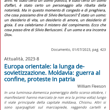
anni:
«È stato certo un uomo politico, è stato certo un uomo
d’affari, è stato certo un personaggio alla ribalta della
notorietà. Ma in questo momento di congedo e di preghiera,
che cosa possiamo dire di Silvio Berlusconi? È stato un uomo:
un desiderio di vita, un desiderio di amore, un desiderio di
gioia. E ora celebriamo il mistero del compimento. Ecco che
cosa posso dire di Silvio Berlusconi. È un uomo e ora incontra
Dio».
Documento, 01/07/2023, pag. 423
Attualità, 2023-8
Europa orientale: la lunga de-
sovietizzazione. Moldavia: guerra al
confine, proteste in patria
William Fleeson
In una luminosa domenica pomeriggio dello scorso ottobre, i
manifestanti hanno marciato (e non era la prima volta) lungo
il viale principale della capitale moldava, Chisinu. Altri si
sono sparpagliati sul marciapiede, reggendo cartelli e