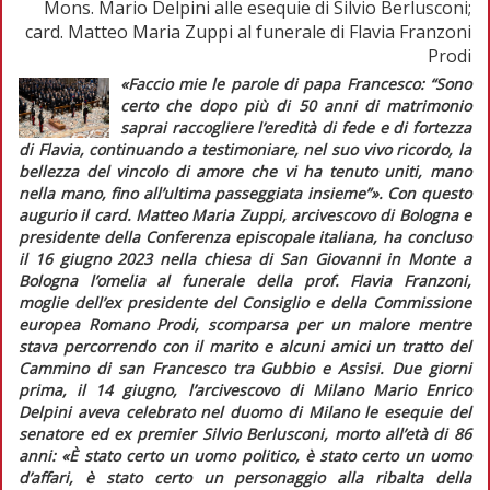
Mons. Mario Delpini alle esequie di Silvio Berlusconi;
card. Matteo Maria Zuppi al funerale di Flavia Franzoni
Prodi
«Faccio mie le parole di papa Francesco: “Sono
certo che dopo più di 50 anni di matrimonio
saprai raccogliere l’eredità di fede e di fortezza
di Flavia, continuando a testimoniare, nel suo vivo ricordo, la
bellezza del vincolo di amore che vi ha tenuto uniti, mano
nella mano, fino all’ultima passeggiata insieme”»
. Con questo
augurio il card. Matteo Maria Zuppi, arcivescovo di Bologna e
presidente della Conferenza episcopale italiana, ha concluso
il 16 giugno 2023 nella chiesa di San Giovanni in Monte a
Bologna l’omelia al funerale della prof. Flavia Franzoni,
moglie dell’ex presidente del Consiglio e della Commissione
europea Romano Prodi, scomparsa per un malore mentre
stava percorrendo con il marito e alcuni amici un tratto del
Cammino di san Francesco tra Gubbio e Assisi. Due giorni
prima, il 14 giugno, l’arcivescovo di Milano Mario Enrico
Delpini aveva celebrato nel duomo di Milano le esequie del
senatore ed ex
premier
Silvio Berlusconi, morto all’età di 86
anni:
«È stato certo un uomo politico, è stato certo un uomo
d’affari, è stato certo un personaggio alla ribalta della