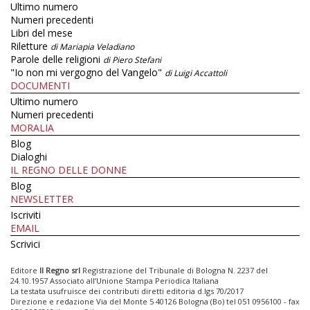
Ultimo numero
Numeri precedenti
Libri del mese
Riletture
di Mariapia Veladiano
Parole delle religioni
di Piero Stefani
"Io non mi vergogno del Vangelo"
di Luigi Accattoli
DOCUMENTI
Ultimo numero
Numeri precedenti
MORALIA
Blog
Dialoghi
IL REGNO DELLE DONNE
Blog
NEWSLETTER
Iscriviti
EMAIL
Scrivici
Editore
Il Regno srl
Registrazione del Tribunale di Bologna N. 2237 del
24.10.1957 Associato all’Unione Stampa Periodica Italiana
La testata usufruisce dei contributi diretti editoria d.lgs 70/2017
Direzione e redazione Via del Monte 5 40126 Bologna (Bo) tel 051 0956100 - fax