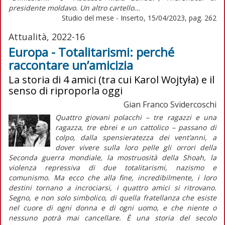
presidente moldavo. Un altro cartello...
Studio del mese - Inserto, 15/04/2023, pag. 262
Attualità, 2022-16
Europa - Totalitarismi: perché
raccontare un’amicizia
La storia di 4 amici (tra cui Karol Wojtyła) e il
senso di riproporla oggi
Gian Franco Svidercoschi
Quattro giovani polacchi – tre ragazzi e una
ragazza, tre ebrei e un cattolico – passano di
colpo, dalla spensieratezza dei vent’anni, a
dover vivere sulla loro pelle gli orrori della
Seconda guerra mondiale, la mostruosità della
Shoah
, la
violenza repressiva di due totalitarismi, nazismo e
comunismo. Ma ecco che alla fine, incredibilmente, i loro
destini tornano a incrociarsi, i quattro amici si ritrovano.
Segno, e non solo simbolico, di quella fratellanza che esiste
nel cuore di ogni donna e di ogni uomo, e che niente o
nessuno potrà mai cancellare. È una storia del secolo