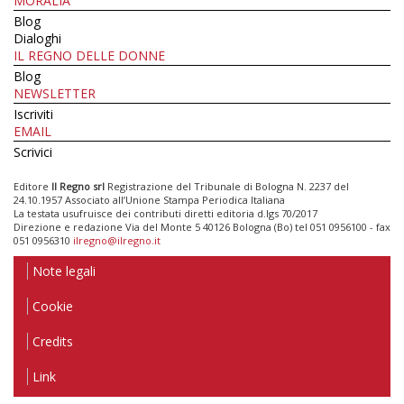
MORALIA
Blog
Dialoghi
IL REGNO DELLE DONNE
Blog
NEWSLETTER
Iscriviti
EMAIL
Scrivici
Editore
Il Regno srl
Registrazione del Tribunale di Bologna N. 2237 del
24.10.1957 Associato all’Unione Stampa Periodica Italiana
La testata usufruisce dei contributi diretti editoria d.lgs 70/2017
Direzione e redazione Via del Monte 5 40126 Bologna (Bo) tel 051 0956100 - fax
051 0956310
ilregno@ilregno.it
Note legali
Cookie
Credits
Link