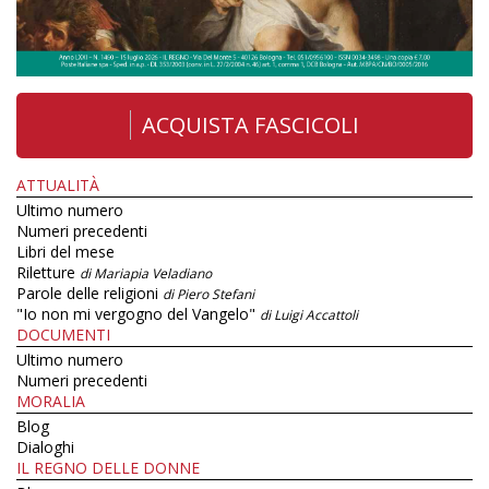
ACQUISTA FASCICOLI
ATTUALITÀ
Ultimo numero
Numeri precedenti
Libri del mese
Riletture
di Mariapia Veladiano
Parole delle religioni
di Piero Stefani
"Io non mi vergogno del Vangelo"
di Luigi Accattoli
DOCUMENTI
Ultimo numero
Numeri precedenti
MORALIA
Blog
Dialoghi
IL REGNO DELLE DONNE