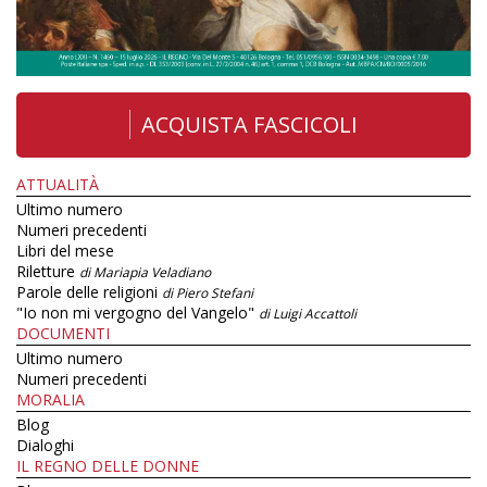
ACQUISTA FASCICOLI
ATTUALITÀ
Ultimo numero
Numeri precedenti
Libri del mese
Riletture
di Mariapia Veladiano
Parole delle religioni
di Piero Stefani
"Io non mi vergogno del Vangelo"
di Luigi Accattoli
DOCUMENTI
Ultimo numero
Numeri precedenti
MORALIA
Blog
Dialoghi
IL REGNO DELLE DONNE