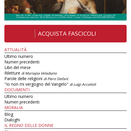
ACQUISTA FASCICOLI
ATTUALITÀ
Ultimo numero
Numeri precedenti
Libri del mese
Riletture
di Mariapia Veladiano
Parole delle religioni
di Piero Stefani
"Io non mi vergogno del Vangelo"
di Luigi Accattoli
DOCUMENTI
Ultimo numero
Numeri precedenti
MORALIA
Blog
Dialoghi
IL REGNO DELLE DONNE