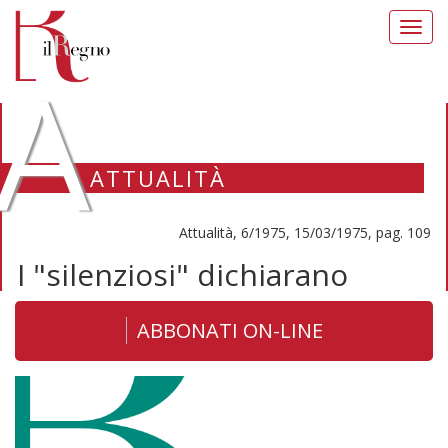
Toggl
navig
A
ATTUALITÀ
Attualità, 6/1975, 15/03/1975, pag. 109
I "silenziosi" dichiarano
ABBONATI ON-LINE