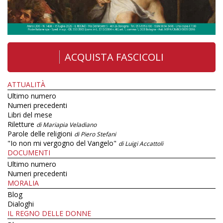
ACQUISTA FASCICOLI
ATTUALITÀ
Ultimo numero
Numeri precedenti
Libri del mese
Riletture
di Mariapia Veladiano
Parole delle religioni
di Piero Stefani
"Io non mi vergogno del Vangelo"
di Luigi Accattoli
DOCUMENTI
Ultimo numero
Numeri precedenti
MORALIA
Blog
Dialoghi
IL REGNO DELLE DONNE