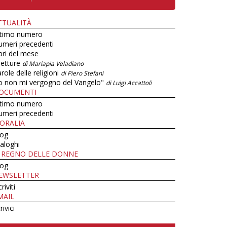
TTUALITÀ
ltimo numero
umeri precedenti
bri del mese
letture
di Mariapia Veladiano
role delle religioni
di Piero Stefani
o non mi vergogno del Vangelo"
di Luigi Accattoli
OCUMENTI
ltimo numero
umeri precedenti
ORALIA
log
aloghi
L REGNO DELLE DONNE
log
EWSLETTER
criviti
MAIL
rivici