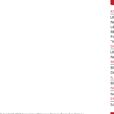
A
U
N
Li
Ri
Pa
"I
D
U
N
M
B
Di
I
B
N
Is
E
Sc