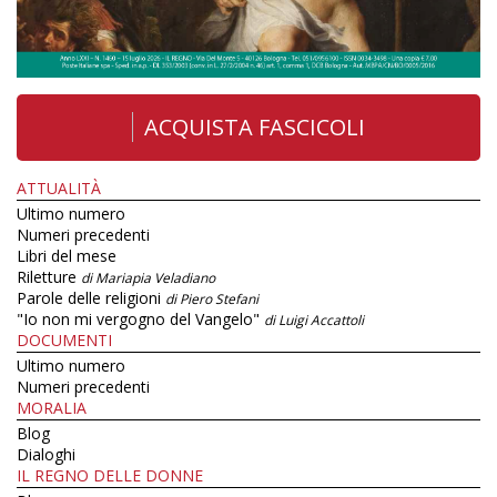
ACQUISTA FASCICOLI
ATTUALITÀ
Ultimo numero
Numeri precedenti
Libri del mese
Riletture
di Mariapia Veladiano
Parole delle religioni
di Piero Stefani
"Io non mi vergogno del Vangelo"
di Luigi Accattoli
DOCUMENTI
Ultimo numero
Numeri precedenti
MORALIA
Blog
Dialoghi
IL REGNO DELLE DONNE