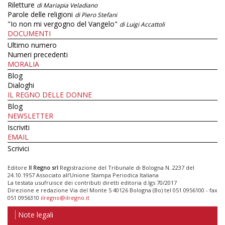
Riletture
di Mariapia Veladiano
Parole delle religioni
di Piero Stefani
"Io non mi vergogno del Vangelo"
di Luigi Accattoli
DOCUMENTI
Ultimo numero
Numeri precedenti
MORALIA
Blog
Dialoghi
IL REGNO DELLE DONNE
Blog
NEWSLETTER
Iscriviti
EMAIL
Scrivici
Editore
Il Regno srl
Registrazione del Tribunale di Bologna N. 2237 del
24.10.1957 Associato all’Unione Stampa Periodica Italiana
La testata usufruisce dei contributi diretti editoria d.lgs 70/2017
Direzione e redazione Via del Monte 5 40126 Bologna (Bo) tel 051 0956100 - fax
051 0956310
ilregno@ilregno.it
Note legali