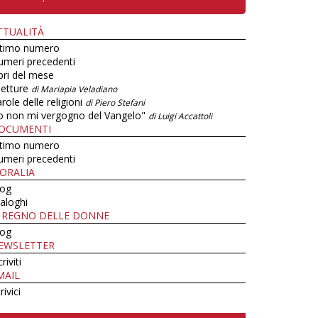
TTUALITÀ
ltimo numero
umeri precedenti
bri del mese
letture
di Mariapia Veladiano
role delle religioni
di Piero Stefani
o non mi vergogno del Vangelo"
di Luigi Accattoli
OCUMENTI
ltimo numero
umeri precedenti
ORALIA
log
aloghi
L REGNO DELLE DONNE
log
EWSLETTER
criviti
MAIL
rivici