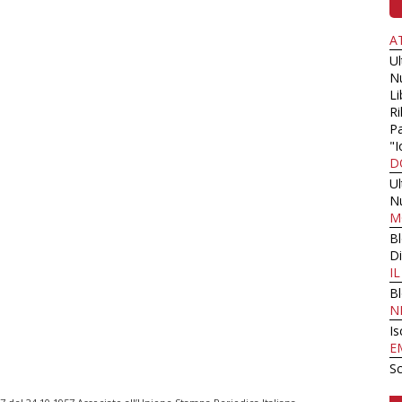
A
U
N
Li
Ri
Pa
"I
D
U
N
M
B
Di
I
B
N
Is
E
Sc