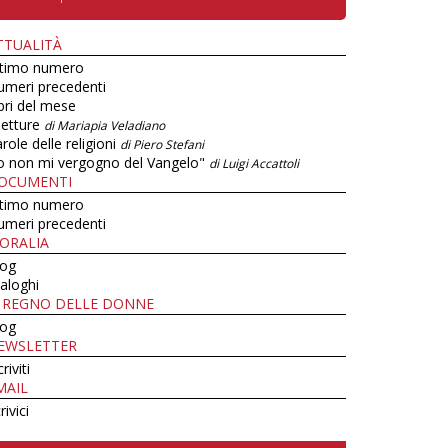
TTUALITÀ
ltimo numero
umeri precedenti
bri del mese
letture
di Mariapia Veladiano
role delle religioni
di Piero Stefani
o non mi vergogno del Vangelo"
di Luigi Accattoli
OCUMENTI
ltimo numero
umeri precedenti
ORALIA
log
aloghi
L REGNO DELLE DONNE
log
EWSLETTER
criviti
MAIL
rivici