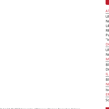
A
U
N
Li
Ri
Pa
"I
D
U
N
M
B
Di
I
B
N
Is
E
Sc