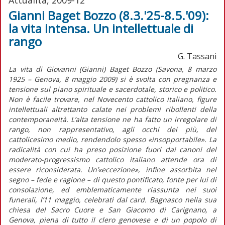
Gianni Baget Bozzo (8.3.'25-8.5.'09):
la vita intensa. Un intellettuale di
rango
G. Tassani
La vita di Giovanni (Gianni) Baget Bozzo (Savona, 8 marzo
1925 – Genova, 8 maggio 2009) si è svolta con pregnanza e
tensione sul piano spirituale e sacerdotale, storico e politico.
Non è facile trovare, nel Novecento cattolico italiano, figure
intellettuali altrettanto calate nei problemi ribollenti della
contemporaneità. L’alta tensione ne ha fatto un irregolare di
rango, non rappresentativo, agli occhi dei più, del
cattolicesimo medio, rendendolo spesso «insopportabile». La
radicalità con cui ha preso posizione fuori dai canoni del
moderato-progressismo cattolico italiano attende ora di
essere riconsiderata. Un’«eccezione», infine assorbita nel
segno – fede e ragione – di questo pontificato, fonte per lui di
consolazione, ed emblematicamente riassunta nei suoi
funerali, l’11 maggio, celebrati dal card. Bagnasco nella sua
chiesa del Sacro Cuore e San Giacomo di Carignano, a
Genova, piena di tutto il clero genovese e di un popolo di