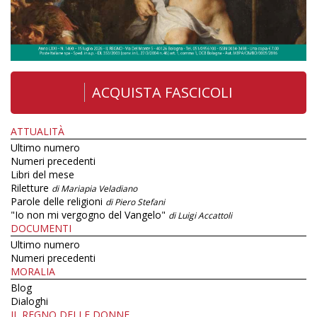
ACQUISTA FASCICOLI
ATTUALITÀ
Ultimo numero
Numeri precedenti
Libri del mese
Riletture
di Mariapia Veladiano
Parole delle religioni
di Piero Stefani
"Io non mi vergogno del Vangelo"
di Luigi Accattoli
DOCUMENTI
Ultimo numero
Numeri precedenti
MORALIA
Blog
Dialoghi
IL REGNO DELLE DONNE