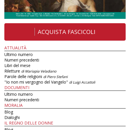
ACQUISTA FASCICOLI
ATTUALITÀ
Ultimo numero
Numeri precedenti
Libri del mese
Riletture
di Mariapia Veladiano
Parole delle religioni
di Piero Stefani
"Io non mi vergogno del Vangelo"
di Luigi Accattoli
DOCUMENTI
Ultimo numero
Numeri precedenti
MORALIA
Blog
Dialoghi
IL REGNO DELLE DONNE
Blog