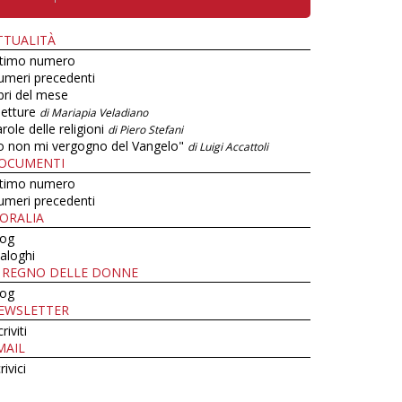
TTUALITÀ
ltimo numero
umeri precedenti
bri del mese
letture
di Mariapia Veladiano
role delle religioni
di Piero Stefani
o non mi vergogno del Vangelo"
di Luigi Accattoli
OCUMENTI
ltimo numero
umeri precedenti
ORALIA
log
aloghi
L REGNO DELLE DONNE
log
EWSLETTER
criviti
MAIL
rivici