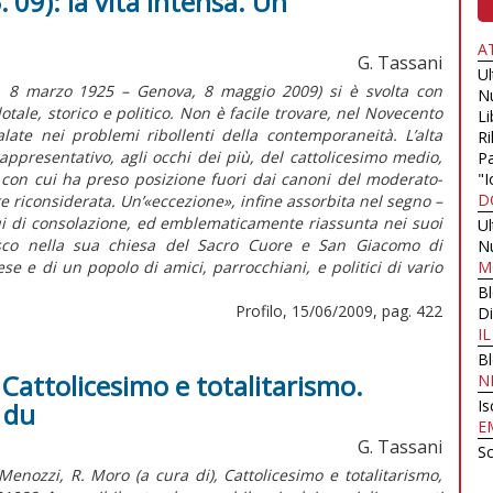
'09): la vita intensa. Un
A
G. Tassani
U
a, 8 marzo 1925 – Genova, 8 maggio 2009) si è svolta con
N
tale, storico e politico. Non è facile trovare, nel Novecento
Li
 calate nei problemi ribollenti della contemporaneità. L’alta
Ri
appresentativo, agli occhi dei più, del cattolicesimo medio,
Pa
 con cui ha preso posizione fuori dai canoni del moderato-
"I
D
e riconsiderata. Un’«eccezione», infine assorbita nel segno –
lui di consolazione, ed emblematicamente riassunta nei suoi
U
nasco nella sua chiesa del Sacro Cuore e San Giacomo di
N
se e di un popolo di amici, parrocchiani, e politici di vario
M
B
Profilo, 15/06/2009, pag. 422
Di
I
B
 Cattolicesimo e totalitarismo.
N
Is
e du
E
G. Tassani
Sc
nozzi, R. Moro (a cura di), Cattolicesimo e totalitarismo,