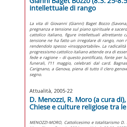
Gianni Baget Bozzo (8.3.'25-8.5.
intellettuale di rango
La vita di Giovanni (Gianni) Baget Bozzo (Savon
pregnanza e tensione sul piano spirituale e sacerdo
cattolico italiano, figure intellettuali altrettanto
tensione ne ha fatto un irregolare di rango, non r
rendendolo spesso «insopportabile». La radicalità
progressismo cattolico italiano attende ora di esser
fede e ragione – di questo pontificato, fonte per 
funerali, l’11 maggio, celebrati dal card. Bag
Carignano, a Genova, piena di tutto il clero genove
segno.
Attualità, 2005-22
D. Menozzi, R. Moro (a cura di),
Chiese e culture religiose tra l
MENOZZI-MORO, Cattolicesimo e totalitarismo D. Me