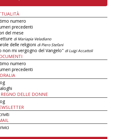
TTUALITÀ
ltimo numero
umeri precedenti
bri del mese
letture
di Mariapia Veladiano
role delle religioni
di Piero Stefani
o non mi vergogno del Vangelo"
di Luigi Accattoli
OCUMENTI
ltimo numero
umeri precedenti
ORALIA
log
aloghi
L REGNO DELLE DONNE
log
EWSLETTER
criviti
MAIL
rivici