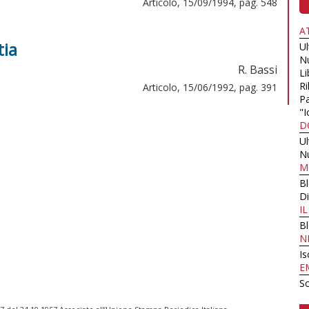
Articolo, 15/09/1994, pag. 548
A
tia
U
N
R. Bassi
Li
Ri
Articolo, 15/06/1992, pag. 391
Pa
"I
D
U
N
M
B
Di
I
B
N
Is
E
Sc