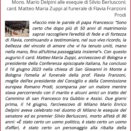
Mons. Mario Delpini alle esequie di Silvio Berlusconi;
card. Matteo Maria Zuppi al funerale di Flavia Franzoni
Prodi
«Faccio mie le parole di papa Francesco: “Sono
certo che dopo più di 50 anni di matrimonio
saprai raccogliere l’eredità di fede e di fortezza
di Flavia, continuando a testimoniare, nel suo vivo ricordo, la
bellezza del vincolo di amore che vi ha tenuto uniti, mano
nella mano, fino all’ultima passeggiata insieme”»
. Con questo
augurio il card. Matteo Maria Zuppi, arcivescovo di Bologna e
presidente della Conferenza episcopale italiana, ha concluso
il 16 giugno 2023 nella chiesa di San Giovanni in Monte a
Bologna l’omelia al funerale della prof. Flavia Franzoni,
moglie dell’ex presidente del Consiglio e della Commissione
europea Romano Prodi, scomparsa per un malore mentre
stava percorrendo con il marito e alcuni amici un tratto del
Cammino di san Francesco tra Gubbio e Assisi. Due giorni
prima, il 14 giugno, l’arcivescovo di Milano Mario Enrico
Delpini aveva celebrato nel duomo di Milano le esequie del
senatore ed ex
premier
Silvio Berlusconi, morto all’età di 86
anni:
«È stato certo un uomo politico, è stato certo un uomo
d’affari, è stato certo un personaggio alla ribalta della