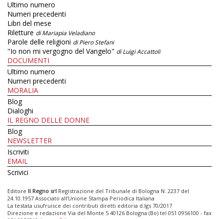
Ultimo numero
Numeri precedenti
Libri del mese
Riletture
di Mariapia Veladiano
Parole delle religioni
di Piero Stefani
"Io non mi vergogno del Vangelo"
di Luigi Accattoli
DOCUMENTI
Ultimo numero
Numeri precedenti
MORALIA
Blog
Dialoghi
IL REGNO DELLE DONNE
Blog
NEWSLETTER
Iscriviti
EMAIL
Scrivici
Editore
Il Regno srl
Registrazione del Tribunale di Bologna N. 2237 del
24.10.1957 Associato all’Unione Stampa Periodica Italiana
La testata usufruisce dei contributi diretti editoria d.lgs 70/2017
Direzione e redazione Via del Monte 5 40126 Bologna (Bo) tel 051 0956100 - fax