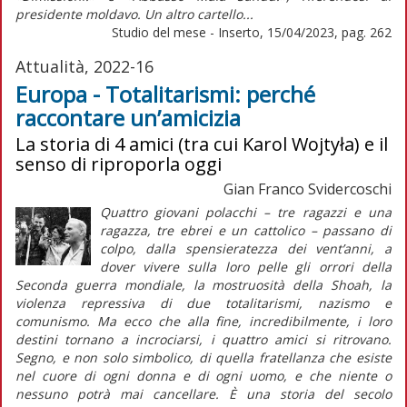
presidente moldavo. Un altro cartello...
Studio del mese - Inserto, 15/04/2023, pag. 262
Attualità, 2022-16
Europa - Totalitarismi: perché
raccontare un’amicizia
La storia di 4 amici (tra cui Karol Wojtyła) e il
senso di riproporla oggi
Gian Franco Svidercoschi
Quattro giovani polacchi – tre ragazzi e una
ragazza, tre ebrei e un cattolico – passano di
colpo, dalla spensieratezza dei vent’anni, a
dover vivere sulla loro pelle gli orrori della
Seconda guerra mondiale, la mostruosità della
Shoah
, la
violenza repressiva di due totalitarismi, nazismo e
comunismo. Ma ecco che alla fine, incredibilmente, i loro
destini tornano a incrociarsi, i quattro amici si ritrovano.
Segno, e non solo simbolico, di quella fratellanza che esiste
nel cuore di ogni donna e di ogni uomo, e che niente o
nessuno potrà mai cancellare. È una storia del secolo