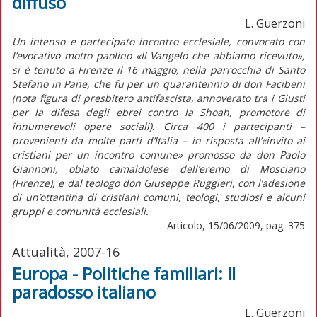
diffuso
L. Guerzoni
Un intenso e partecipato incontro ecclesiale, convocato con
l’evocativo motto paolino «Il Vangelo che abbiamo ricevuto»,
si è tenuto a Firenze il 16 maggio, nella parrocchia di Santo
Stefano in Pane, che fu per un quarantennio di don Facibeni
(nota figura di presbitero antifascista, annoverato tra i Giusti
per la difesa degli ebrei contro la Shoah, promotore di
innumerevoli opere sociali). Circa 400 i partecipanti –
provenienti da molte parti d’Italia – in risposta all’«invito ai
cristiani per un incontro comune» promosso da don Paolo
Giannoni, oblato camaldolese dell’eremo di Mosciano
(Firenze), e dal teologo don Giuseppe Ruggieri, con l’adesione
di un’ottantina di cristiani comuni, teologi, studiosi e alcuni
gruppi e comunità ecclesiali.
Articolo, 15/06/2009, pag. 375
Attualità, 2007-16
Europa - Politiche familiari: Il
paradosso italiano
L. Guerzoni