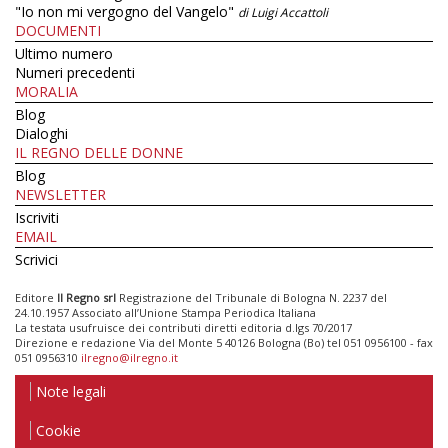
"Io non mi vergogno del Vangelo"
di Luigi Accattoli
DOCUMENTI
Ultimo numero
Numeri precedenti
MORALIA
Blog
Dialoghi
IL REGNO DELLE DONNE
Blog
NEWSLETTER
Iscriviti
EMAIL
Scrivici
Editore
Il Regno srl
Registrazione del Tribunale di Bologna N. 2237 del
24.10.1957 Associato all’Unione Stampa Periodica Italiana
La testata usufruisce dei contributi diretti editoria d.lgs 70/2017
Direzione e redazione Via del Monte 5 40126 Bologna (Bo) tel 051 0956100 - fax
051 0956310
ilregno@ilregno.it
Note legali
Cookie