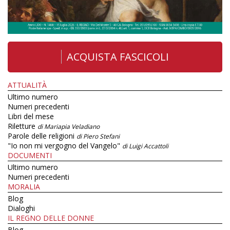
ACQUISTA FASCICOLI
ATTUALITÀ
Ultimo numero
Numeri precedenti
Libri del mese
Riletture
di Mariapia Veladiano
Parole delle religioni
di Piero Stefani
"Io non mi vergogno del Vangelo"
di Luigi Accattoli
DOCUMENTI
Ultimo numero
Numeri precedenti
MORALIA
Blog
Dialoghi
IL REGNO DELLE DONNE
Blog