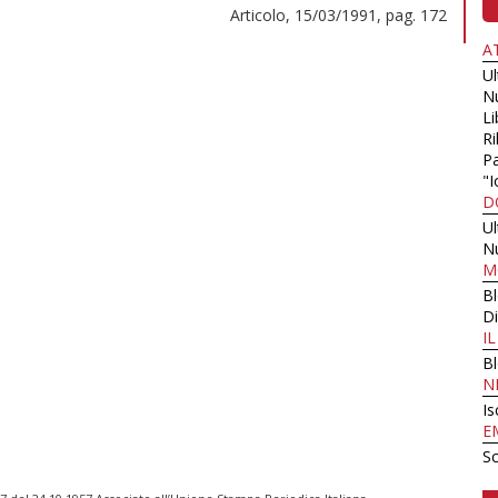
Articolo, 15/03/1991, pag. 172
A
U
N
Li
Ri
Pa
"I
D
U
N
M
B
Di
I
B
N
Is
E
Sc