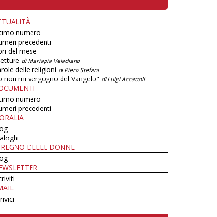
TTUALITÀ
ltimo numero
umeri precedenti
bri del mese
letture
di Mariapia Veladiano
role delle religioni
di Piero Stefani
o non mi vergogno del Vangelo"
di Luigi Accattoli
OCUMENTI
ltimo numero
umeri precedenti
ORALIA
log
aloghi
L REGNO DELLE DONNE
log
EWSLETTER
criviti
MAIL
rivici