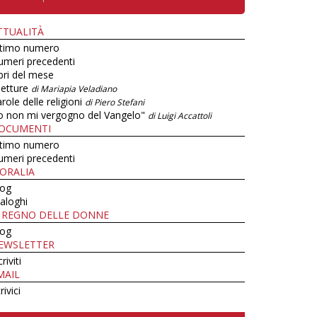
TTUALITÀ
ltimo numero
umeri precedenti
bri del mese
letture
di Mariapia Veladiano
role delle religioni
di Piero Stefani
o non mi vergogno del Vangelo"
di Luigi Accattoli
OCUMENTI
ltimo numero
umeri precedenti
ORALIA
log
aloghi
L REGNO DELLE DONNE
log
EWSLETTER
criviti
MAIL
rivici