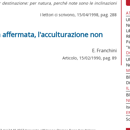
r destinazione: per natura, perché note sono le inclinazioni
A
I lettori ci scrivono, 15/04/1998, pag. 288
U
N
Li
 affermata, l'acculturazione non
Ri
Pa
"I
E. Franchini
D
Articolo, 15/02/1990, pag. 89
U
N
M
B
Di
I
B
N
Is
E
Sc