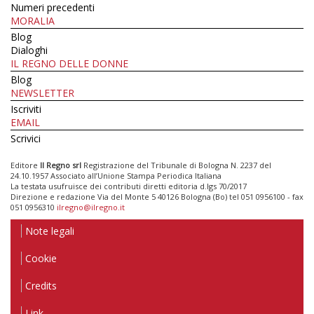
Numeri precedenti
MORALIA
Blog
Dialoghi
IL REGNO DELLE DONNE
Blog
NEWSLETTER
Iscriviti
EMAIL
Scrivici
Editore
Il Regno srl
Registrazione del Tribunale di Bologna N. 2237 del
24.10.1957 Associato all’Unione Stampa Periodica Italiana
La testata usufruisce dei contributi diretti editoria d.lgs 70/2017
Direzione e redazione Via del Monte 5 40126 Bologna (Bo) tel 051 0956100 - fax
051 0956310
ilregno@ilregno.it
Note legali
Cookie
Credits
Link