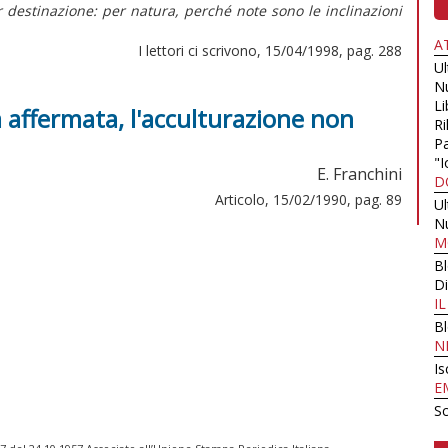
r destinazione: per natura, perché note sono le inclinazioni
A
I lettori ci scrivono, 15/04/1998, pag. 288
U
N
Li
 affermata, l'acculturazione non
Ri
Pa
"I
E. Franchini
D
Articolo, 15/02/1990, pag. 89
U
N
M
B
Di
I
B
N
Is
E
Sc