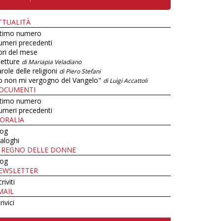
TTUALITÀ
ltimo numero
umeri precedenti
bri del mese
letture
di Mariapia Veladiano
role delle religioni
di Piero Stefani
o non mi vergogno del Vangelo"
di Luigi Accattoli
OCUMENTI
ltimo numero
umeri precedenti
ORALIA
log
aloghi
L REGNO DELLE DONNE
log
EWSLETTER
criviti
MAIL
rivici