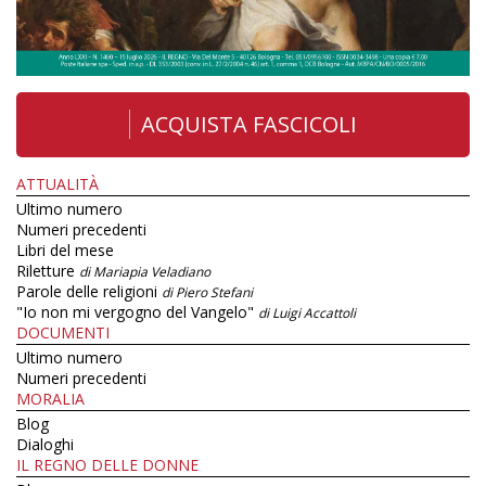
ACQUISTA FASCICOLI
ATTUALITÀ
Ultimo numero
Numeri precedenti
Libri del mese
Riletture
di Mariapia Veladiano
Parole delle religioni
di Piero Stefani
"Io non mi vergogno del Vangelo"
di Luigi Accattoli
DOCUMENTI
Ultimo numero
Numeri precedenti
MORALIA
Blog
Dialoghi
IL REGNO DELLE DONNE