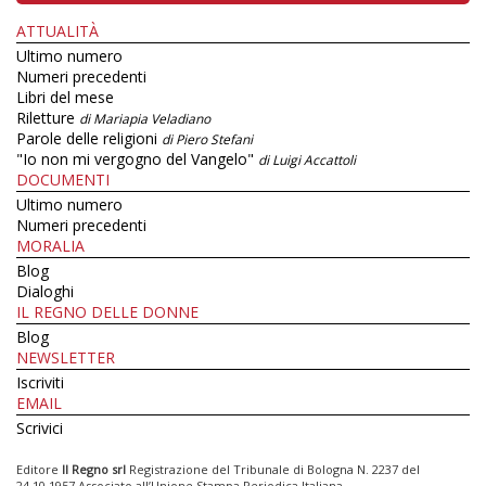
ATTUALITÀ
Ultimo numero
Numeri precedenti
Libri del mese
Riletture
di Mariapia Veladiano
Parole delle religioni
di Piero Stefani
"Io non mi vergogno del Vangelo"
di Luigi Accattoli
DOCUMENTI
Ultimo numero
Numeri precedenti
MORALIA
Blog
Dialoghi
IL REGNO DELLE DONNE
Blog
NEWSLETTER
Iscriviti
EMAIL
Scrivici
Editore
Il Regno srl
Registrazione del Tribunale di Bologna N. 2237 del
24.10.1957 Associato all’Unione Stampa Periodica Italiana