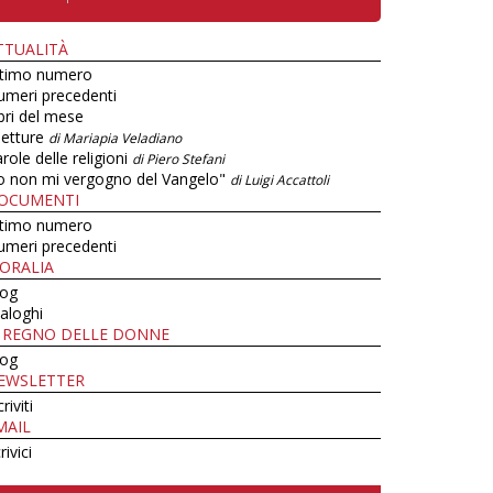
TTUALITÀ
ltimo numero
umeri precedenti
bri del mese
letture
di Mariapia Veladiano
role delle religioni
di Piero Stefani
o non mi vergogno del Vangelo"
di Luigi Accattoli
OCUMENTI
ltimo numero
umeri precedenti
ORALIA
log
aloghi
L REGNO DELLE DONNE
log
EWSLETTER
criviti
MAIL
rivici