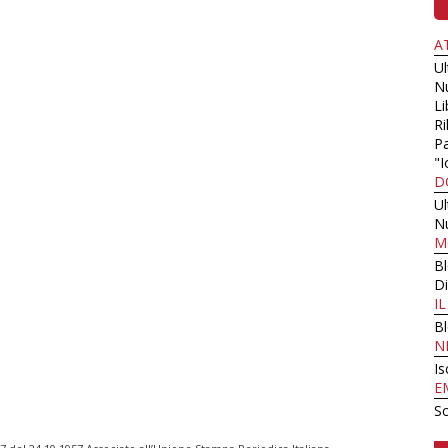
A
U
N
Li
Ri
Pa
"I
D
U
N
M
B
Di
I
B
N
Is
E
Sc