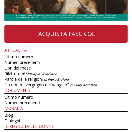
ACQUISTA FASCICOLI
ATTUALITÀ
Ultimo numero
Numeri precedenti
Libri del mese
Riletture
di Mariapia Veladiano
Parole delle religioni
di Piero Stefani
"Io non mi vergogno del Vangelo"
di Luigi Accattoli
DOCUMENTI
Ultimo numero
Numeri precedenti
MORALIA
Blog
Dialoghi
IL REGNO DELLE DONNE