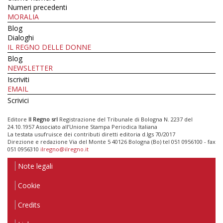
Numeri precedenti
MORALIA
Blog
Dialoghi
IL REGNO DELLE DONNE
Blog
NEWSLETTER
Iscriviti
EMAIL
Scrivici
Editore
Il Regno srl
Registrazione del Tribunale di Bologna N. 2237 del
24.10.1957 Associato all’Unione Stampa Periodica Italiana
La testata usufruisce dei contributi diretti editoria d.lgs 70/2017
Direzione e redazione Via del Monte 5 40126 Bologna (Bo) tel 051 0956100 - fax
051 0956310
ilregno@ilregno.it
Note legali
Cookie
Credits