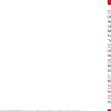
A
U
N
Li
Ri
Pa
"I
D
U
N
M
B
Di
I
B
N
Is
E
Sc