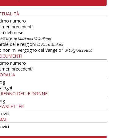
TTUALITÀ
ltimo numero
umeri precedenti
bri del mese
letture
di Mariapia Veladiano
role delle religioni
di Piero Stefani
o non mi vergogno del Vangelo"
di Luigi Accattoli
OCUMENTI
ltimo numero
umeri precedenti
ORALIA
log
aloghi
L REGNO DELLE DONNE
log
EWSLETTER
criviti
MAIL
rivici