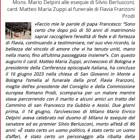
Mons. Mario Delpini alle esequie di Silvio Berlusconi;
card. Matteo Maria Zuppi al funerale di Flavia Franzoni
Prodi
«Faccio mie le parole di papa Francesco: “Sono
certo che dopo più di 50 anni di matrimonio
saprai raccogliere l’eredità di fede e di fortezza
di Flavia, continuando a testimoniare, nel suo vivo ricordo, la
bellezza del vincolo di amore che vi ha tenuto uniti, mano
nella mano, fino all’ultima passeggiata insieme”»
. Con questo
augurio il card. Matteo Maria Zuppi, arcivescovo di Bologna e
presidente della Conferenza episcopale italiana, ha concluso
il 16 giugno 2023 nella chiesa di San Giovanni in Monte a
Bologna l’omelia al funerale della prof. Flavia Franzoni,
moglie dell’ex presidente del Consiglio e della Commissione
europea Romano Prodi, scomparsa per un malore mentre
stava percorrendo con il marito e alcuni amici un tratto del
Cammino di san Francesco tra Gubbio e Assisi. Due giorni
prima, il 14 giugno, l’arcivescovo di Milano Mario Enrico
Delpini aveva celebrato nel duomo di Milano le esequie del
senatore ed ex
premier
Silvio Berlusconi, morto all’età di 86
anni:
«È stato certo un uomo politico, è stato certo un uomo
d’affari, è stato certo un personaggio alla ribalta della