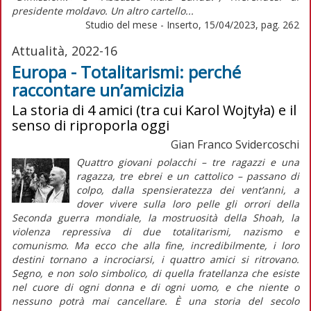
presidente moldavo. Un altro cartello...
Studio del mese - Inserto, 15/04/2023, pag. 262
Attualità, 2022-16
Europa - Totalitarismi: perché
raccontare un’amicizia
La storia di 4 amici (tra cui Karol Wojtyła) e il
senso di riproporla oggi
Gian Franco Svidercoschi
Quattro giovani polacchi – tre ragazzi e una
ragazza, tre ebrei e un cattolico – passano di
colpo, dalla spensieratezza dei vent’anni, a
dover vivere sulla loro pelle gli orrori della
Seconda guerra mondiale, la mostruosità della
Shoah
, la
violenza repressiva di due totalitarismi, nazismo e
comunismo. Ma ecco che alla fine, incredibilmente, i loro
destini tornano a incrociarsi, i quattro amici si ritrovano.
Segno, e non solo simbolico, di quella fratellanza che esiste
nel cuore di ogni donna e di ogni uomo, e che niente o
nessuno potrà mai cancellare. È una storia del secolo