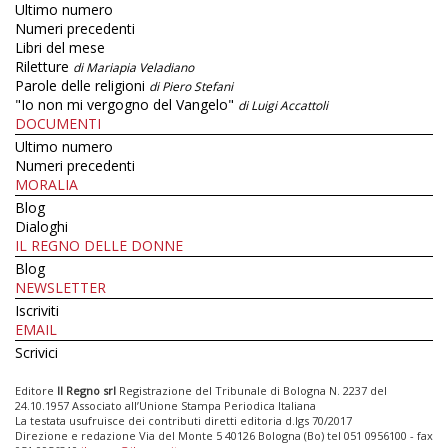
Ultimo numero
Numeri precedenti
Libri del mese
Riletture
di Mariapia Veladiano
Parole delle religioni
di Piero Stefani
"Io non mi vergogno del Vangelo"
di Luigi Accattoli
DOCUMENTI
Ultimo numero
Numeri precedenti
MORALIA
Blog
Dialoghi
IL REGNO DELLE DONNE
Blog
NEWSLETTER
Iscriviti
EMAIL
Scrivici
Editore
Il Regno srl
Registrazione del Tribunale di Bologna N. 2237 del
24.10.1957 Associato all’Unione Stampa Periodica Italiana
La testata usufruisce dei contributi diretti editoria d.lgs 70/2017
Direzione e redazione Via del Monte 5 40126 Bologna (Bo) tel 051 0956100 - fax