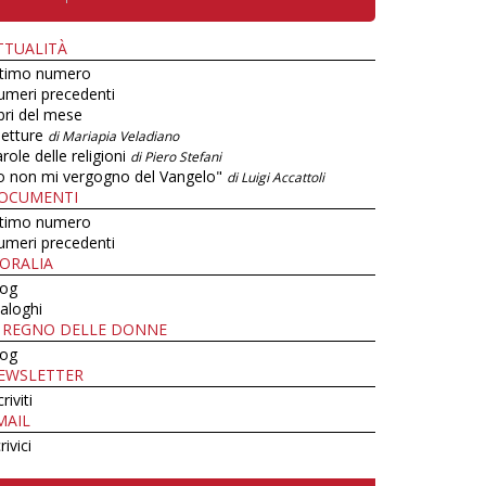
TTUALITÀ
ltimo numero
umeri precedenti
bri del mese
letture
di Mariapia Veladiano
role delle religioni
di Piero Stefani
o non mi vergogno del Vangelo"
di Luigi Accattoli
OCUMENTI
ltimo numero
umeri precedenti
ORALIA
log
aloghi
L REGNO DELLE DONNE
log
EWSLETTER
criviti
MAIL
rivici