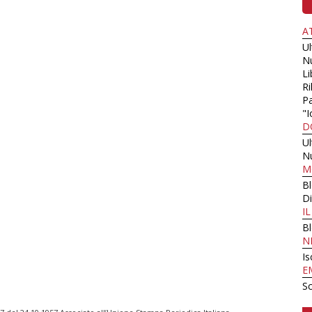
A
U
N
Li
Ri
Pa
"I
D
U
N
M
B
Di
I
B
N
Is
E
Sc