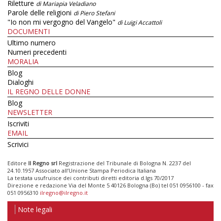
Riletture
di Mariapia Veladiano
Parole delle religioni
di Piero Stefani
"Io non mi vergogno del Vangelo"
di Luigi Accattoli
DOCUMENTI
Ultimo numero
Numeri precedenti
MORALIA
Blog
Dialoghi
IL REGNO DELLE DONNE
Blog
NEWSLETTER
Iscriviti
EMAIL
Scrivici
Editore
Il Regno srl
Registrazione del Tribunale di Bologna N. 2237 del
24.10.1957 Associato all’Unione Stampa Periodica Italiana
La testata usufruisce dei contributi diretti editoria d.lgs 70/2017
Direzione e redazione Via del Monte 5 40126 Bologna (Bo) tel 051 0956100 - fax
051 0956310
ilregno@ilregno.it
Note legali