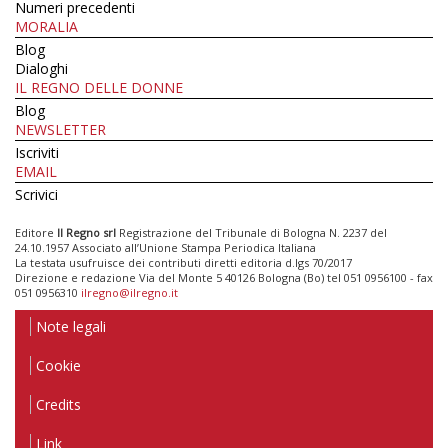
Numeri precedenti
MORALIA
Blog
Dialoghi
IL REGNO DELLE DONNE
Blog
NEWSLETTER
Iscriviti
EMAIL
Scrivici
Editore
Il Regno srl
Registrazione del Tribunale di Bologna N. 2237 del
24.10.1957 Associato all’Unione Stampa Periodica Italiana
La testata usufruisce dei contributi diretti editoria d.lgs 70/2017
Direzione e redazione Via del Monte 5 40126 Bologna (Bo) tel 051 0956100 - fax
051 0956310
ilregno@ilregno.it
Note legali
Cookie
Credits
Link