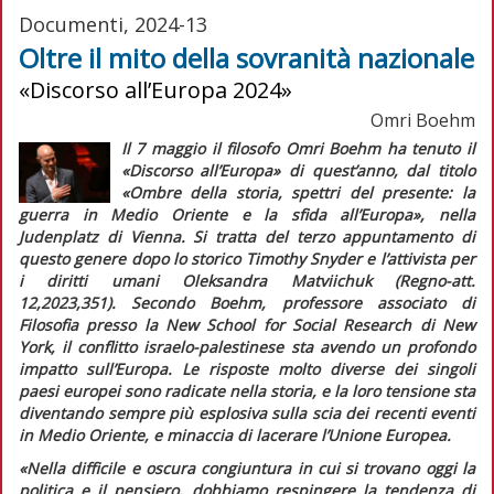
Documenti, 2024-13
Oltre il mito della sovranità nazionale
«Discorso all’Europa 2024»
Omri Boehm
Il 7 maggio il filosofo Omri Boehm ha tenuto il
«Discorso all’Europa» di quest’anno, dal titolo
«Ombre della storia, spettri del presente: la
guerra in Medio Oriente e la sfida all’Europa», nella
Judenplatz di Vienna. Si tratta del terzo appuntamento di
questo genere dopo lo storico Timothy Snyder e l’attivista per
i diritti umani Oleksandra Matviichuk (
Regno-att.
12,2023,351). Secondo Boehm, professore associato di
Filosofia presso la New School for Social Research di New
York, il conflitto israelo-palestinese sta avendo un profondo
impatto sull’Europa. Le risposte molto diverse dei singoli
paesi europei sono radicate nella storia, e la loro tensione sta
diventando sempre più esplosiva sulla scia dei recenti eventi
in Medio Oriente, e minaccia di lacerare l’Unione Europea.
«Nella difficile e oscura congiuntura in cui si trovano oggi la
politica e il pensiero, dobbiamo respingere la tendenza di