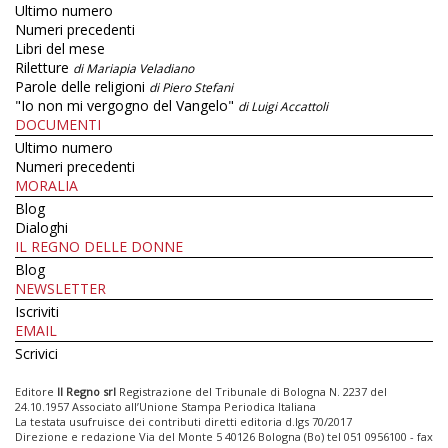
Ultimo numero
Numeri precedenti
Libri del mese
Riletture
di Mariapia Veladiano
Parole delle religioni
di Piero Stefani
"Io non mi vergogno del Vangelo"
di Luigi Accattoli
DOCUMENTI
Ultimo numero
Numeri precedenti
MORALIA
Blog
Dialoghi
IL REGNO DELLE DONNE
Blog
NEWSLETTER
Iscriviti
EMAIL
Scrivici
Editore
Il Regno srl
Registrazione del Tribunale di Bologna N. 2237 del
24.10.1957 Associato all’Unione Stampa Periodica Italiana
La testata usufruisce dei contributi diretti editoria d.lgs 70/2017
Direzione e redazione Via del Monte 5 40126 Bologna (Bo) tel 051 0956100 - fax