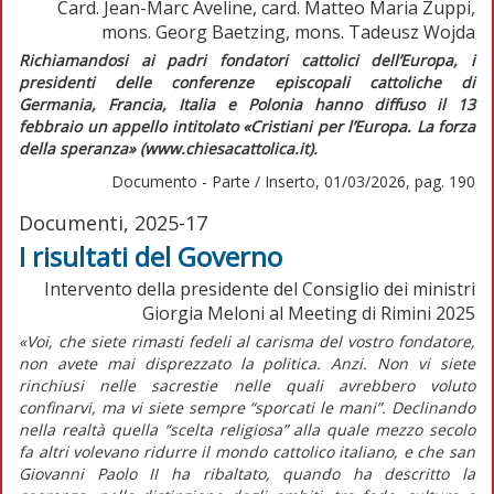
Card. Jean-Marc Aveline, card. Matteo Maria Zuppi,
mons. Georg Baetzing, mons. Tadeusz Wojda
Richiamandosi ai padri fondatori cattolici dell’Europa, i
presidenti delle conferenze episcopali cattoliche di
Germania, Francia, Italia e Polonia hanno diffuso il 13
febbraio un appello intitolato «Cristiani per l’Europa. La forza
della speranza» (www.chiesacattolica.it).
Documento - Parte / Inserto, 01/03/2026, pag. 190
Documenti, 2025-17
I risultati del Governo
Intervento della presidente del Consiglio dei ministri
Giorgia Meloni al Meeting di Rimini 2025
«Voi, che siete rimasti fedeli al carisma del vostro fondatore,
non avete mai disprezzato la politica. Anzi. Non vi siete
rinchiusi nelle sacrestie nelle quali avrebbero voluto
confinarvi, ma vi siete sempre “sporcati le mani”. Declinando
nella realtà quella “scelta religiosa” alla quale mezzo secolo
fa altri volevano ridurre il mondo cattolico italiano, e che san
Giovanni Paolo II ha ribaltato, quando ha descritto la