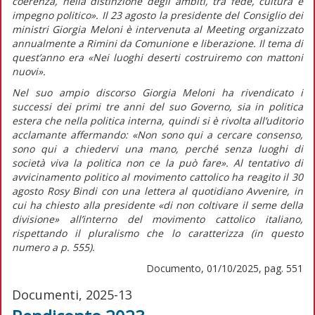
coerenza, nella distinzione degli ambiti, tra fede, cultura e
impegno politico».
Il 23 agosto la presidente del Consiglio dei
ministri Giorgia Meloni è intervenuta al Meeting organizzato
annualmente a Rimini da Comunione e liberazione. Il tema di
quest’anno era «Nei luoghi deserti costruiremo con mattoni
nuovi».
Nel suo ampio discorso Giorgia Meloni ha rivendicato i
successi dei primi tre anni del suo Governo, sia in politica
estera che nella politica interna, quindi si è rivolta all’uditorio
acclamante affermando:
«Non sono qui a cercare consenso,
sono qui a chiedervi una mano, perché senza luoghi di
società viva la politica non ce la può fare».
Al tentativo di
avvicinamento politico al movimento cattolico ha reagito il 30
agosto Rosy Bindi con una lettera al quotidiano
Avvenire,
in
cui ha chiesto alla presidente
«di non coltivare il seme della
divisione»
all’interno del movimento cattolico italiano,
rispettando il pluralismo che lo caratterizza (in
questo
numero
a p. 555).
Documento, 01/10/2025, pag. 551
Documenti, 2025-13