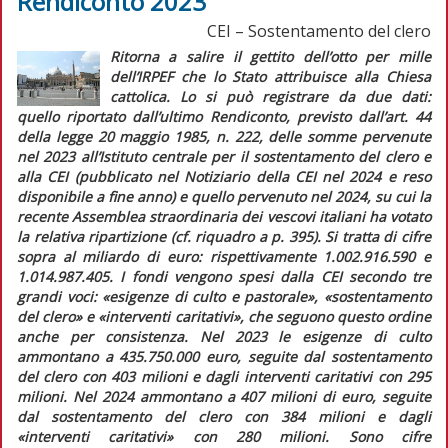
Rendiconto 2023
CEI – Sostentamento del clero
Ritorna a salire il gettito dell’otto per mille
dell’IRPEF che lo Stato attribuisce alla Chiesa
cattolica. Lo si può registrare da due dati:
quello riportato dall’ultimo
Rendiconto, previsto dall’art. 44
della legge 20 maggio 1985, n. 222, delle somme pervenute
nel 2023 all’Istituto centrale per il sostentamento del clero e
alla CEI
(pubblicato nel
Notiziario
della CEI nel 2024 e reso
disponibile a fine anno) e quello pervenuto nel 2024, su cui la
recente Assemblea straordinaria dei vescovi italiani ha votato
la relativa ripartizione (cf.
riquadro
a p. 395). Si tratta di cifre
sopra al miliardo di euro: rispettivamente 1.002.916.590 e
1.014.987.405. I fondi vengono spesi dalla CEI secondo tre
grandi voci: «esigenze di culto e pastorale», «sostentamento
del clero» e «interventi caritativi», che seguono questo ordine
anche per consistenza. Nel 2023 le esigenze di culto
ammontano a 435.750.000 euro, seguite dal sostentamento
del clero con 403 milioni e dagli interventi caritativi con 295
milioni. Nel 2024 ammontano a 407 milioni di euro, seguite
dal sostentamento del clero con 384 milioni e dagli
«interventi caritativi» con 280 milioni. Sono cifre