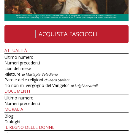
ACQUISTA FASCICOLI
ATTUALITÀ
Ultimo numero
Numeri precedenti
Libri del mese
Riletture
di Mariapia Veladiano
Parole delle religioni
di Piero Stefani
"Io non mi vergogno del Vangelo"
di Luigi Accattoli
DOCUMENTI
Ultimo numero
Numeri precedenti
MORALIA
Blog
Dialoghi
IL REGNO DELLE DONNE