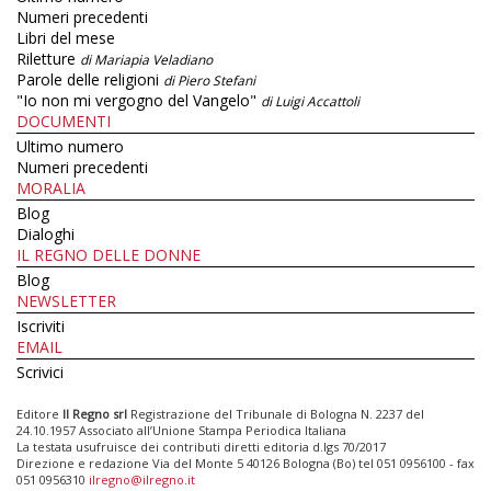
Numeri precedenti
Libri del mese
Riletture
di Mariapia Veladiano
Parole delle religioni
di Piero Stefani
"Io non mi vergogno del Vangelo"
di Luigi Accattoli
DOCUMENTI
Ultimo numero
Numeri precedenti
MORALIA
Blog
Dialoghi
IL REGNO DELLE DONNE
Blog
NEWSLETTER
Iscriviti
EMAIL
Scrivici
Editore
Il Regno srl
Registrazione del Tribunale di Bologna N. 2237 del
24.10.1957 Associato all’Unione Stampa Periodica Italiana
La testata usufruisce dei contributi diretti editoria d.lgs 70/2017
Direzione e redazione Via del Monte 5 40126 Bologna (Bo) tel 051 0956100 - fax
051 0956310
ilregno@ilregno.it