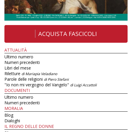
ACQUISTA FASCICOLI
ATTUALITÀ
Ultimo numero
Numeri precedenti
Libri del mese
Riletture
di Mariapia Veladiano
Parole delle religioni
di Piero Stefani
"Io non mi vergogno del Vangelo"
di Luigi Accattoli
DOCUMENTI
Ultimo numero
Numeri precedenti
MORALIA
Blog
Dialoghi
IL REGNO DELLE DONNE