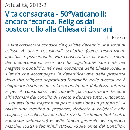
Attualità, 2013-2
Vita consacrata - 50°Vaticano II:
ancora feconda. Religios dal
postconcilio alla Chiesa di domani
L. Prezzi
La vita consacrata conosce da qualche decennio una sorta di
eclissi. A parte occasionali schiarite (come l’esortazione
apostolica postsinodale Vita consecrata e la valorizzazione
del monachesimo) essa non ha significativi spazi né nel
magistero pontificio, né nella coscienza delle Chiese locali. Il
silenzio che accompagna la desertificazione della presenza
della vita religiosa soprattutto femminile nelle diocesi ne è
eloquente testimonianza. Certo anche per debolezza interna
e per il consumarsi dei modelli particolarmente fecondi
all’indomani del concilio di Trento e durante tutto l’Ottocento.
Su quest’ultima stagione ha posto attenzione un gruppo di 14
riviste (una trentina di presenze) dedicate ai religiosi e alle
religiose, su sollecitazione della rivista Testimoni (del Centro
editoriale dehoniano) e delle Unioni generali dei superiori
maschili (USG) e femminili (UISG). «Sulle orme del Concilio»: