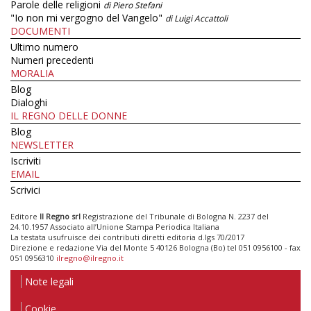
Parole delle religioni
di Piero Stefani
"Io non mi vergogno del Vangelo"
di Luigi Accattoli
DOCUMENTI
Ultimo numero
Numeri precedenti
MORALIA
Blog
Dialoghi
IL REGNO DELLE DONNE
Blog
NEWSLETTER
Iscriviti
EMAIL
Scrivici
Editore
Il Regno srl
Registrazione del Tribunale di Bologna N. 2237 del
24.10.1957 Associato all’Unione Stampa Periodica Italiana
La testata usufruisce dei contributi diretti editoria d.lgs 70/2017
Direzione e redazione Via del Monte 5 40126 Bologna (Bo) tel 051 0956100 - fax
051 0956310
ilregno@ilregno.it
Note legali
Cookie