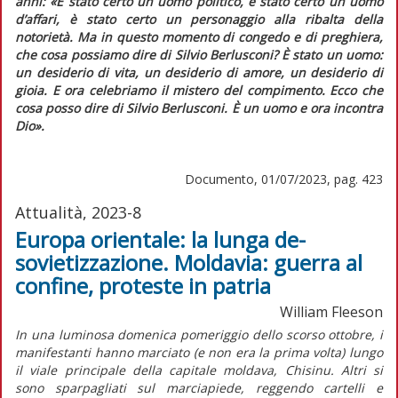
anni:
«È stato certo un uomo politico, è stato certo un uomo
d’affari, è stato certo un personaggio alla ribalta della
notorietà. Ma in questo momento di congedo e di preghiera,
che cosa possiamo dire di Silvio Berlusconi? È stato un uomo:
un desiderio di vita, un desiderio di amore, un desiderio di
gioia. E ora celebriamo il mistero del compimento. Ecco che
cosa posso dire di Silvio Berlusconi. È un uomo e ora incontra
Dio».
Documento, 01/07/2023, pag. 423
Attualità, 2023-8
Europa orientale: la lunga de-
sovietizzazione. Moldavia: guerra al
confine, proteste in patria
William Fleeson
In una luminosa domenica pomeriggio dello scorso ottobre, i
manifestanti hanno marciato (e non era la prima volta) lungo
il viale principale della capitale moldava, Chisinu. Altri si
sono sparpagliati sul marciapiede, reggendo cartelli e