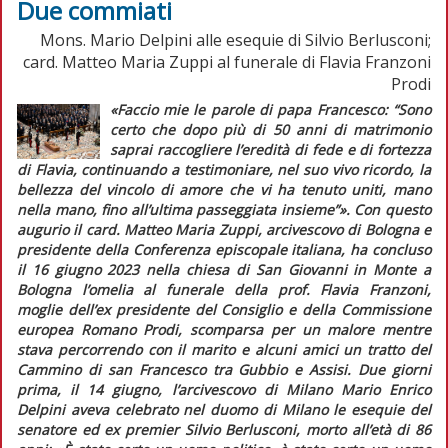
Due commiati
Mons. Mario Delpini alle esequie di Silvio Berlusconi;
card. Matteo Maria Zuppi al funerale di Flavia Franzoni
Prodi
«Faccio mie le parole di papa Francesco: “Sono
certo che dopo più di 50 anni di matrimonio
saprai raccogliere l’eredità di fede e di fortezza
di Flavia, continuando a testimoniare, nel suo vivo ricordo, la
bellezza del vincolo di amore che vi ha tenuto uniti, mano
nella mano, fino all’ultima passeggiata insieme”»
. Con questo
augurio il card. Matteo Maria Zuppi, arcivescovo di Bologna e
presidente della Conferenza episcopale italiana, ha concluso
il 16 giugno 2023 nella chiesa di San Giovanni in Monte a
Bologna l’omelia al funerale della prof. Flavia Franzoni,
moglie dell’ex presidente del Consiglio e della Commissione
europea Romano Prodi, scomparsa per un malore mentre
stava percorrendo con il marito e alcuni amici un tratto del
Cammino di san Francesco tra Gubbio e Assisi. Due giorni
prima, il 14 giugno, l’arcivescovo di Milano Mario Enrico
Delpini aveva celebrato nel duomo di Milano le esequie del
senatore ed ex
premier
Silvio Berlusconi, morto all’età di 86