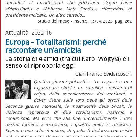
unendosi ai manifestanti che gridavano slogan come
«Dimissioni!» e «Abbasso Maia Sandu!», riferendosi al
presidente moldavo. Un altro cartello...
Studio del mese - Inserto, 15/04/2023, pag. 262
Attualità, 2022-16
Europa - Totalitarismi: perché
raccontare un’amicizia
La storia di 4 amici (tra cui Karol Wojtyła) e il
senso di riproporla oggi
Gian Franco Svidercoschi
Quattro giovani polacchi – tre ragazzi e una
ragazza, tre ebrei e un cattolico – passano di
colpo, dalla spensieratezza dei vent’anni, a
dover vivere sulla loro pelle gli orrori della
Seconda guerra mondiale, la mostruosità della
Shoah
, la
violenza repressiva di due totalitarismi, nazismo e
comunismo. Ma ecco che alla fine, incredibilmente, i loro
destini tornano a incrociarsi, i quattro amici si ritrovano.
Segno, e non solo simbolico, di quella fratellanza che esiste
nel cuore di ogni donna e di ogni uomo, e che niente o